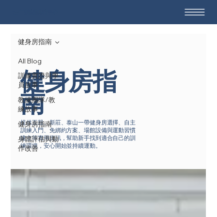
狂牛體能訓練中心
健身房指南
All Blog
健身房指
訓練實證與學
員故事
南
教練團隊/教
練故事
提供五股、新莊、泰山一帶健身房選擇、自主
健身房指南
訓練入門、免綁約方案、場館設備與運動習慣
建立等實用資訊，幫助新手找到適合自己的訓
身體評估與動
練環境，安心開始並持續運動。
作改善