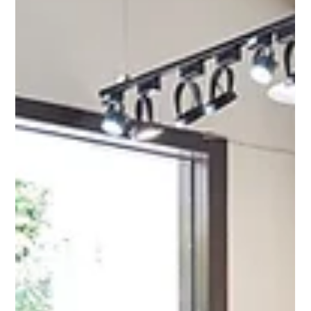
盯著看，也不知道自己練得對不對。這些不確定感，會讓很多人
明明想運動，卻一直拖著沒有開始。 所以新手選健身房，不應該
只看價格或器材多不多，更要看這個環境能不能讓你放鬆一點、
自在一點，願意下次再來。 健身新手從有氧器材與固定式器材開
始自主訓練 適合新手的健身房，應該讓你沒有壓力 一間適合新手
的健身房，最好具備幾個條件：收費透明、不強迫推銷、入場流
程簡單、空間不壓迫，也能讓你用自己的節奏開始。 剛開始健
身，不一定要立刻安排完整菜單，也不用一開始